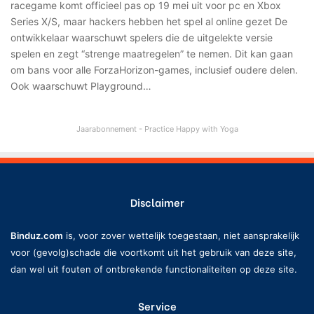
racegame komt officieel pas op 19 mei uit voor pc en Xbox
Series X/S, maar hackers hebben het spel al online gezet De
ontwikkelaar waarschuwt spelers die de uitgelekte versie
spelen en zegt “strenge maatregelen” te nemen. Dit kan gaan
om bans voor alle ForzaHorizon-games, inclusief oudere delen.
Ook waarschuwt Playground…
Jaarabonnement - Practice Happy with Yoga
Disclaimer
Binduz.com
is, voor zover wettelijk toegestaan, niet aansprakelijk
voor (gevolg)schade die voortkomt uit het gebruik van deze site,
dan wel uit fouten of ontbrekende functionaliteiten op deze site.
Service