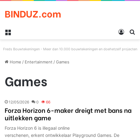
BINDUZ.com
Menu
Log in
Z
Freds Bouwtekeningen - Meer dan 10.000 bouwtekeningen en doehetzelf projecten
Home
/
Entertainment
/
Games
Games
12/05/2026
0
66
Forza Horizon 6-maker dreigt met bans na
uitlekken game
Forza Horizon 6 is illegaal online
verschenen, erkent ontwikkelaar Playground Games. De