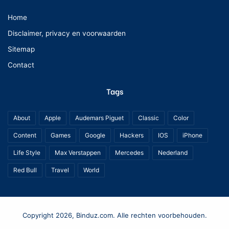
Home
Disclaimer, privacy en voorwaarden
Sitemap
Contact
Tags
About
Apple
Audemars Piguet
Classic
Color
Content
Games
Google
Hackers
IOS
iPhone
Life Style
Max Verstappen
Mercedes
Nederland
Red Bull
Travel
World
Copyright 2026, Binduz.com. Alle rechten voorbehouden.