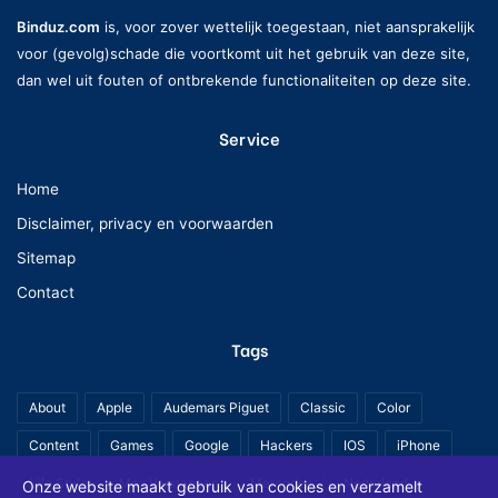
Binduz.com
is, voor zover wettelijk toegestaan, niet aansprakelijk
voor (gevolg)schade die voortkomt uit het gebruik van deze site,
dan wel uit fouten of ontbrekende functionaliteiten op deze site.
Service
Home
Disclaimer, privacy en voorwaarden
Sitemap
Contact
Tags
About
Apple
Audemars Piguet
Classic
Color
Content
Games
Google
Hackers
IOS
iPhone
Life Style
Max Verstappen
Mercedes
Nederland
Onze website maakt gebruik van cookies en verzamelt