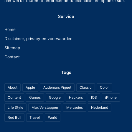
dan wel uit fouten of ontbrekende functionaliteiten op deze site.
r
l
d
e
e
Service
c
w
h
a
t
Home
s
s
s
Disclaimer, privacy en voorwaarden
6
t
.
Sitemap
r
2
Contact
a
0
a
0
t
Tags
e
u
r
About
Apple
Audemars Piguet
Classic
Color
o
Content
Games
Google
Hackers
IOS
iPhone
Life Style
Max Verstappen
Mercedes
Nederland
Red Bull
Travel
World