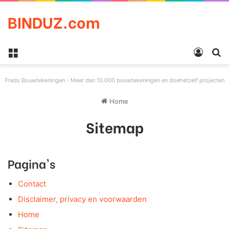
BINDUZ.com
Menu
Log in
Z
Freds Bouwtekeningen - Meer dan 10.000 bouwtekeningen en doehetzelf projecten
Home
Sitemap
Pagina's
Contact
Disclaimer, privacy en voorwaarden
Home