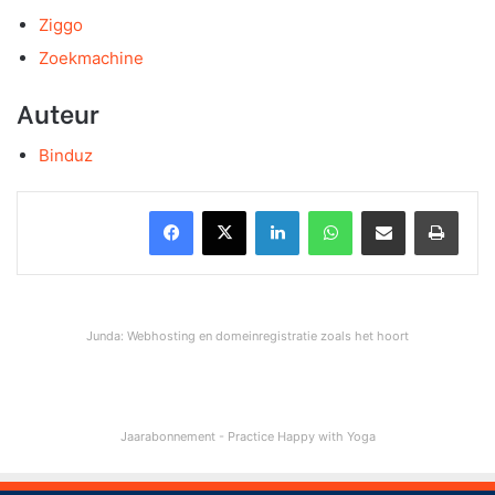
Ziggo
Zoekmachine
Auteur
Binduz
LinkedIn
WhatsApp
Deel via E-mail
Print
Junda: Webhosting en domeinregistratie zoals het hoort
Jaarabonnement - Practice Happy with Yoga