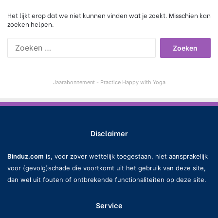
Het lijkt erop dat we niet kunnen vinden wat je zoekt. Misschien kan
zoeken helpen.
Z
o
e
k
Jaarabonnement - Practice Happy with Yoga
e
n
n
a
a
Disclaimer
r
:
Binduz.com
is, voor zover wettelijk toegestaan, niet aansprakelijk
voor (gevolg)schade die voortkomt uit het gebruik van deze site,
dan wel uit fouten of ontbrekende functionaliteiten op deze site.
Service