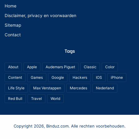
Home
Disclaimer, privacy en voorwaarden
Sitemap
Contact
Tags
About
Apple
Audemars Piguet
Classic
Color
Content
Games
Google
Hackers
IOS
iPhone
Life Style
Max Verstappen
Mercedes
Nederland
Red Bull
Travel
World
Copyright 2026, Binduz.com. Alle rechten voorbehouden.