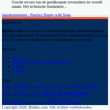
Gravite tot een van de goedkoopste zevenzitters ter wereld
maakt. Het technische fundament…
Jaarabonnement - Practice Happy with Yoga
Disclaimer
Binduz.com
is, voor zover wettelijk toegestaan, niet aansprakelijk
voor (gevolg)schade die voortkomt uit het gebruik van deze site, dan
wel uit fouten of ontbrekende functionaliteiten op deze site.
Service
Home
Disclaimer, privacy en voorwaarden
Sitemap
Contact
Tags
Apple
About
Games
Google
Audemars Piguet
Classic
Color
Content
Max Verstappen
iPhone
Hackers
IOS
Life Style
Travel
Mercedes
World
Nederland
Red Bull
Copyright 2026, Binduz.com. Alle rechten voorbehouden.