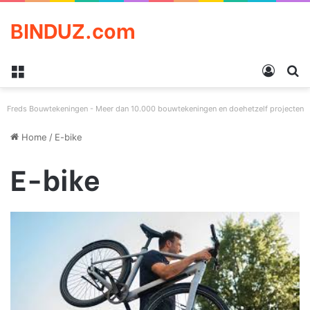
BINDUZ.com
Menu
Log in
Z
Freds Bouwtekeningen - Meer dan 10.000 bouwtekeningen en doehetzelf projecten
Home
/
E-bike
E-bike