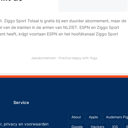
t. Ziggo Sport Totaal is gratis bij een duurder abonnement, maar de
eel van de klanten in de armen van NLZIET. ESPN en Ziggo Sport
nt heeft, krijgt voortaan ESPN en het hoofdkanaal Ziggo Sport
Jaarabonnement - Practice Happy with Yoga
Service
About
Apple
Audemars Pig
er, privacy en voorwaarden
Google
Hackers
IOS
i