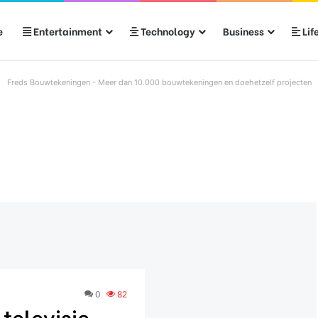
e
Entertainment
Technology
Business
Lif
Freds Bouwtekeningen - Meer dan 10.000 bouwtekeningen en doehetzelf projecten
0
82
 televisie