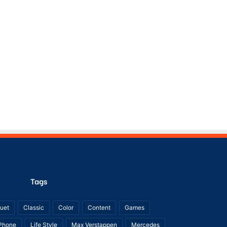
Tags
uet
Classic
Color
Content
Games
Phone
Life Style
Max Verstappen
Mercedes