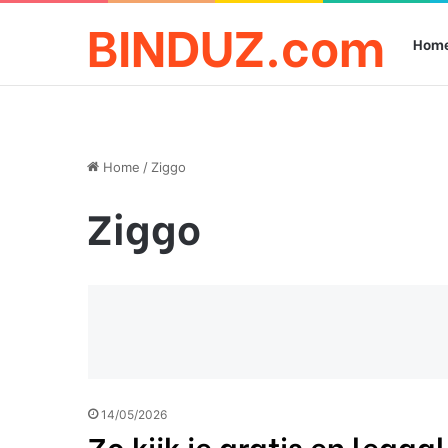
BINDUZ.com
Hom
Home
/
Ziggo
Ziggo
14/05/2026
Zo kijk je gratis en legaal