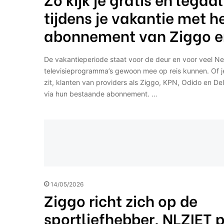
tijdens je vakantie met h
abonnement van Ziggo e
De vakantieperiode staat voor de deur en voor veel Ne
televisieprogramma’s gewoon mee op reis kunnen. Of je 
zit, klanten van providers als Ziggo, KPN, Odido en Del
via hun bestaande abonnement. …
14/05/2026
Ziggo richt zich op de
sportliefhebber, NLZIET p