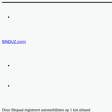
Menu
BINDUZ.com
Zoek
naar
Log
in
Deze flitspaal registreert automobilisten op 1 km afstand