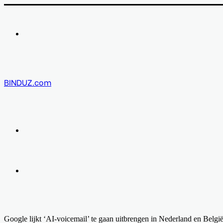
Menu
BINDUZ.com
Zoek
naar
Log
in
Google lijkt ‘AI-voicemail’ te gaan uitbrengen in Nederland en Belgi